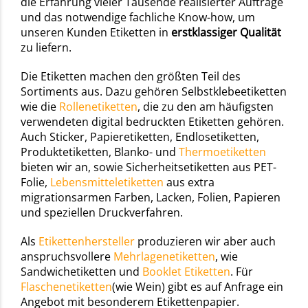
die Erfahrung vieler Tausende realisierter Aufträge
und das notwendige fachliche Know-how, um
unseren Kunden Etiketten in
erstklassiger Qualität
zu liefern.
Die Etiketten machen den größten Teil des
Sortiments aus. Dazu gehören Selbstklebeetiketten
wie die
Rollenetiketten
, die zu den am häufigsten
verwendeten digital bedruckten Etiketten gehören.
Auch Sticker, Papieretiketten, Endlosetiketten,
Produktetiketten, Blanko- und
Thermoetiketten
bieten wir an, sowie Sicherheitsetiketten aus PET-
Folie,
Lebensmitteletiketten
aus extra
migrationsarmen Farben, Lacken, Folien, Papieren
und speziellen Druckverfahren.
Als
Etikettenhersteller
produzieren wir aber auch
anspruchsvollere
Mehrlagenetiketten
, wie
Sandwichetiketten und
Booklet Etiketten
. Für
Flaschenetiketten
(wie Wein) gibt es auf Anfrage ein
Angebot mit besonderem Etikettenpapier.