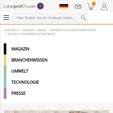
Mitteilungen
Warenkorb
Zum Warenkorb
Anmelden / Registrieren
HAUPTSEITE
MAGAZIN
PRESSE
PRESSEMITTEILUNGEN (PRESSE-ECHO)
DAS VOLLE PROGRAMM AUF DER MESSE
MAGAZIN
BRANCHENWISSEN
UMWELT
TECHNOLOGIE
PRESSE