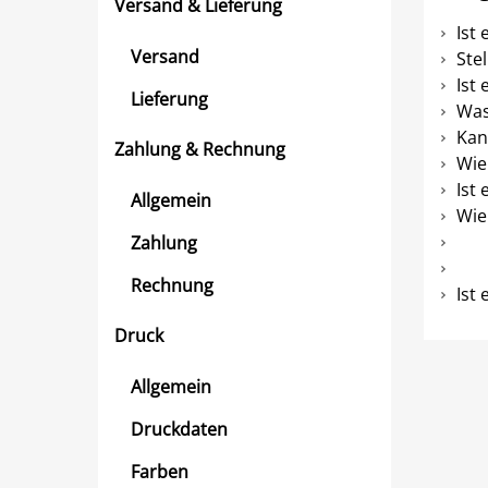
Versand & Lieferung
Ist
Versand
Ste
Ist
Lieferung
Was
Kan
Zahlung & Rechnung
Wie 
Ist
Allgemein
Wie
Zahlung
Rechnung
Ist
Druck
Allgemein
Druckdaten
Farben