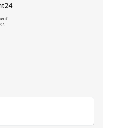
nt24
nen?
er.