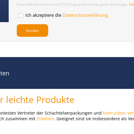
Diese Website ist durch reCAPTCHA geschützt und es gelten die Google-
Da
Ich akzeptiere die
Datenschutzerklärung.
kten
r leichte Produkte
anntesten Vertreter der Schachtelverpackungen und
bedruckten Ve
 auch zusammen mit
Etiketten
. Geeignet sind sie insbesondere als V