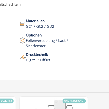
altschachteln
Materialien
GC1 / GC2 / GD2
Optionen
Folienveredelung / Lack /
Sichtfenster
Drucktechnik
Digital / Offset
E-DESIGNER
ONLINE-DESIGNER