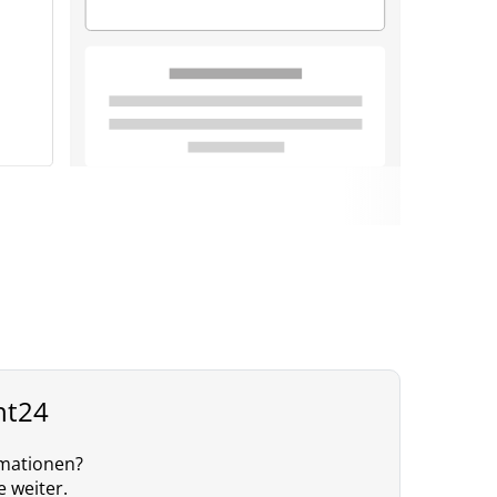
nt24
rmationen?
e weiter.