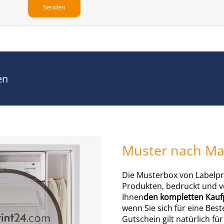
en
Muster nach Maß
Die Musterbox von Labelpri
Produkten, bedruckt und v
Ihnen
den kompletten Kaufp
wenn Sie sich für eine Best
Gutschein gilt natürlich f