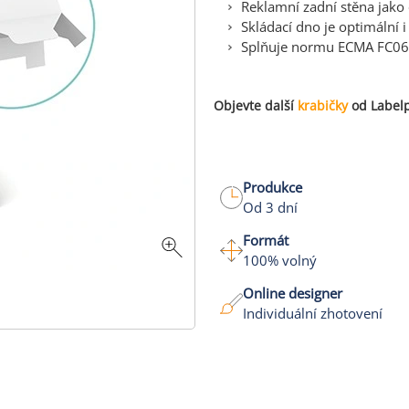
Reklamní zadní stěna jako 
Skládací dno je optimální i
Splňuje normu ECMA FC0
Objevte další
krabičky
od Labelp
Produkce
Od 3 dní
Formát
100% volný
Online designer
Individuální zhotovení