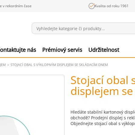
e v rekordním čase
Kvalita od roku 1961
Sdělení
Polož
ontaktujte nás
Prémiový servis
Udržitelnost
EJEM
STOJACÍ OBAL S VÝKLOPNÝM DISPLEJEM SE SKLÁDACÍM DNEM
Stojací obal
displejem s
Hledáte stabilní kartonový disp
obchodě? Prodejní displej s rek
Objednejte stojací obal s výkl