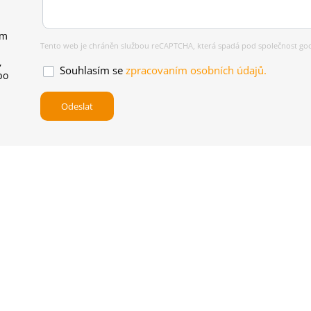
ým
Tento web je chráněn službou reCAPTCHA, která spadá pod společnost goog
,
Souhlasím se
zpracovaním osobních údajů.
po