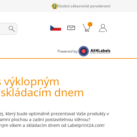
Osobní zákaznické poradenství
ky v košíku
Nákupní Košík
Přihlášení / Registrace
Powered by:
 s výklopným
e skládacím dnem
lej, který bude optimálně prezentovat Vaše produkty v
lamní plochou a zadní postavitelnou stěnou?
opným víkem a skládacím dnem od Labelprint24.com!