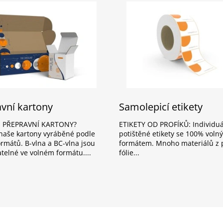
vní kartony
Samolepicí etikety
 PŘEPRAVNÍ KARTONY?
ETIKETY OD PROFÍKŮ: Individu
naše kartony vyráběné podle
potištěné etikety se 100% voln
ormátů. B-vlna a BC-vlna jsou
formátem. Mnoho materiálů z 
atelné ve volném formátu.
fólie