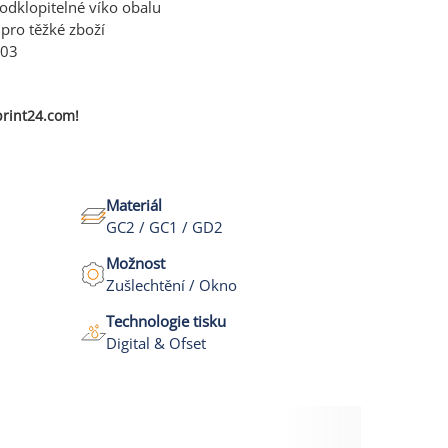
odklopitelné víko obalu
 pro těžké zboží
603
rint24.com!
Materiál
GC2 / GC1 / GD2
Možnost
Zušlechtění / Okno
Technologie tisku
Digital & Ofset