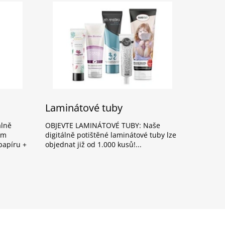
Laminátové tuby
álně
OBJEVTE LAMINÁTOVÉ TUBY: Naše
ým
digitálně potištěné laminátové tuby lze
papíru +
objednat již od 1.000 kusů!