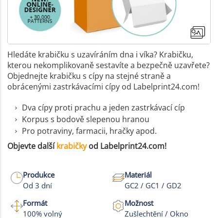
Hledáte krabičku s uzavíráním dna i víka? Krabičku,
kterou nekomplikovaně sestavíte a bezpečně uzavřete?
Objednejte krabičku s cípy na stejné straně a
obrácenými zastrkávacími cípy od Labelprint24.com!
Dva cípy proti prachu a jeden zastrkávací cíp
Korpus s bodově slepenou hranou
Pro potraviny, farmacii, hračky apod.
Objevte další
krabičky
od Labelprint24.com!
Produkce
Materiál
Od 3 dní
GC2 / GC1 / GD2
Formát
Možnost
100% volný
Zušlechtění / Okno