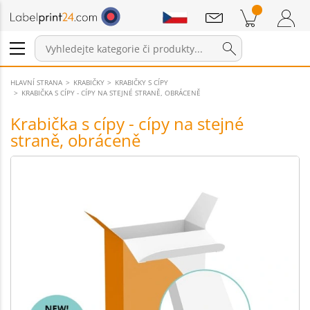
Sdělení
Položky v košíku
Nákupní Košík
Přihlášení / Registrace
HLAVNÍ STRANA
KRABIČKY
KRABIČKY S CÍPY
KRABIČKA S CÍPY - CÍPY NA STEJNÉ STRANĚ, OBRÁCENĚ
Krabička s cípy - cípy na stejné
straně, obráceně