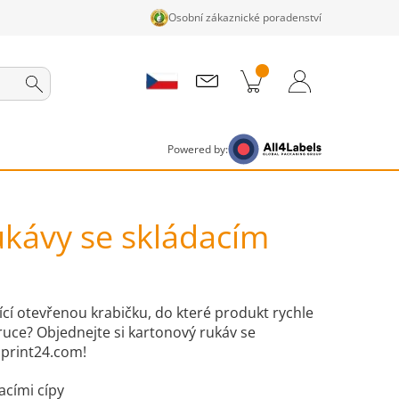
Osobní zákaznické poradenství
ky v košíku
Nákupní Košík
Přihlášení / Registrace
Powered by:
kávy se skládacím
jící otevřenou krabičku, do které produkt rychle
ruce? Objednejte si kartonový rukáv se
print24.com!
acími cípy