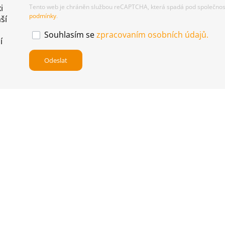
i
Tento web je chráněn službou reCAPTCHA, která spadá pod společnost
podmínky
.
ší
Souhlasím se
zpracovaním osobních údajů.
í