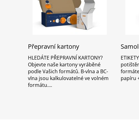
Přepravní kartony
Samole
HLEDÁTE PŘEPRAVNÍ KARTONY?
ETIKETY
Objevte naše kartony vyráběné
potiště
podle Vašich formátů. B-vlna a BC-
formáte
vlna jsou kalkulovatelné ve volném
papíru +
formátu.