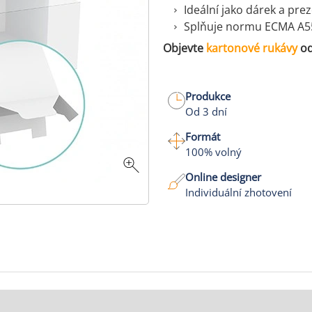
Ideální jako dárek a pr
Splňuje normu ECMA A55
Objevte
kartonové rukávy
od
Produkce
Od 3 dní
Formát
100% volný
Online designer
Individuální zhotovení