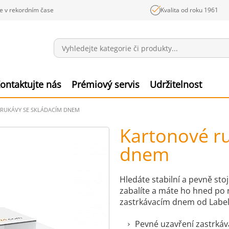
e v rekordním čase
Kvalita od roku 1961
Sdělení
Polož
ontaktujte nás
Prémiový servis
Udržitelnost
RUKÁVY SE SKLÁDACÍM DNEM
Kartonové ru
dnem
Hledáte stabilní a pevně sto
zabalíte a máte ho hned po 
zastrkávacím dnem od Label
Pevné uzavření zastrkáv