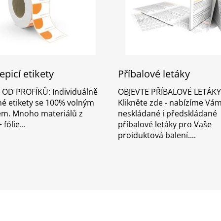
picí etikety
Příbalové letáky
 OD PROFÍKŮ: Individuálně
OBJEVTE PŘÍBALOVÉ LETÁKY
né etikety se 100% volným
Klikněte zde - nabízíme Vá
m. Mnoho materiálů z
neskládané i předskládané
 fólie
příbalové letáky pro Vaše
proiduktová balení.