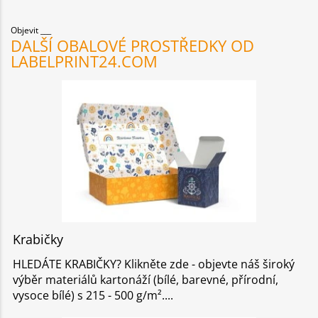
Objevit
DALŠÍ OBALOVÉ PROSTŘEDKY OD
LABELPRINT24.COM
Krabičky
HLEDÁTE KRABIČKY? Klikněte zde - objevte náš široký
výběr materiálů kartonáží (bílé, barevné, přírodní,
vysoce bílé) s 215 - 500 g/m².