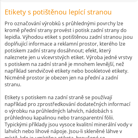
Etikety s potištěnou lepící stranou
Pro označování výrobků s průhlednými povrchy lze
kromě přední strany provést i potisk zadní strany do
lepidla. Výhodou etiket s potištěnou zadní stranou jsou
doplňující informace a reklamní prostor, kterého lze
potiskem zadní strany dosáhnout; efekt, který
naleznete jen u vícevrstvých etiket. Výroba jedné vrstvy
s potiskem na zadní straně je mnohem levnější, než
například sendvičové etikety nebo bookletové etikety.
Nicméně prostor je obezen jen na přední a zadní
stranu.
Etikety s potiskem na zadní straně se používají
například pro zprostředkování dodatečných informací
o výrobku na průhledných lahvích, nádobách s
průhlednou kapalinou nebo transparentní fólii.
Typickými příklady jsou vysoce kvalitní minerální vody v
lahvích nebo lihové nápoje. Jsou-li skleněné láhve v
místě, kde je umístěna etiketa, broušené se