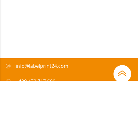
info@labelprint24.com
+420 472 717 600
FAQ
Způsob platby
Certifikáty