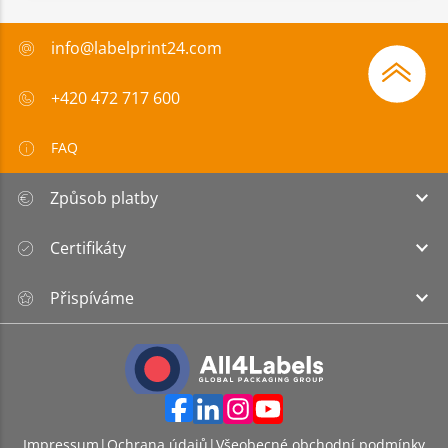
info@labelprint24.com
+420 472 717 600
FAQ
Způsob platby
Certifikáty
Přispíváme
Impressum
|
Ochrana údajů
|
Všeobecné obchodní podmínky