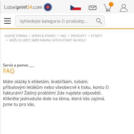
Sdělení
Položky v košíku
Nákupní Košík
Přihlášení / Registrace
HLAVNÍ STRANA
SERVIS & POMOC
FAQ
PRODUKTY
ETIKETY
MŮŽU SI URČIT SMĚR NÁVINU SVÝCH ETIKET NA ROLI?
Servis a pomoc
FAQ
Máte otázky k etiketám, krabičkám, tubám,
příbalovým letákům nebo všeobecně k tisku, kontu či
fakturám? Žádný problém! Zde najdete odpovědi.
Klikněte jednoduše dole na téma, která Vás zajímá.
Jsme tu pro Vás.