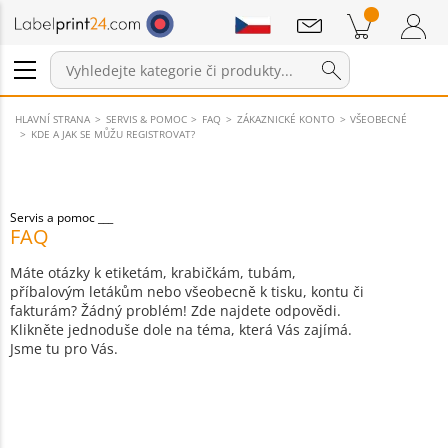
Sdělení
Položky v košíku
Nákupní Košík
Přihlášení / Registrace
HLAVNÍ STRANA
SERVIS & POMOC
FAQ
ZÁKAZNICKÉ KONTO
VŠEOBECNÉ
KDE A JAK SE MŮŽU REGISTROVAT?
Servis a pomoc
FAQ
Máte otázky k etiketám, krabičkám, tubám,
příbalovým letákům nebo všeobecně k tisku, kontu či
fakturám? Žádný problém! Zde najdete odpovědi.
Klikněte jednoduše dole na téma, která Vás zajímá.
Jsme tu pro Vás.