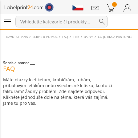
Sdělení
Položky v košíku
Nákupní Košík
Přihlášení / Registrace
HLAVNÍ STRANA
SERVIS & POMOC
FAQ
TISK
BARVY
CO JE HKS A PANTONE?
Servis a pomoc
FAQ
Máte otázky k etiketám, krabičkám, tubám,
příbalovým letákům nebo všeobecně k tisku, kontu či
fakturám? Žádný problém! Zde najdete odpovědi.
Klikněte jednoduše dole na téma, která Vás zajímá.
Jsme tu pro Vás.