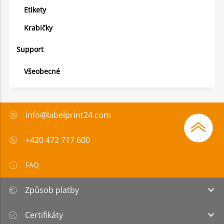
Etikety
Krabičky
Support
Všeobecné
info@labelprint24.com
+420 472 717 600
FAQ
Způsob platby
Certifikáty