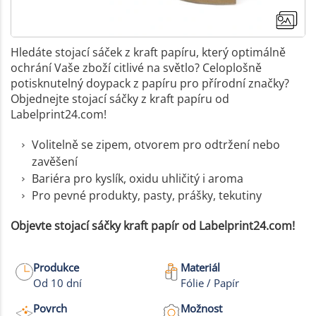
Hledáte stojací sáček z kraft papíru, který optimálně
ochrání Vaše zboží citlivé na světlo? Celoplošně
potisknutelný doypack z papíru pro přírodní značky?
Objednejte stojací sáčky z kraft papíru od
Labelprint24.com!
Volitelně se zipem, otvorem pro odtržení nebo
zavěšení
Bariéra pro kyslík, oxidu uhličitý i aroma
Pro pevné produkty, pasty, prášky, tekutiny
Objevte stojací sáčky kraft papír od Labelprint24.com!
+2
Produkce
Materiál
Od 10 dní
Fólie / Papír
Více fotek
Povrch
Možnost