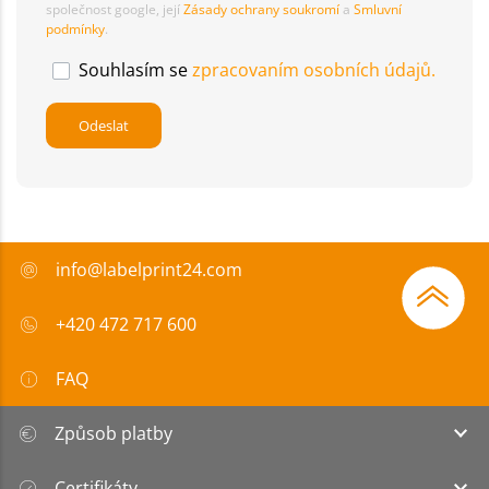
společnost google, její
Zásady ochrany soukromí
a
Smluvní
podmínky
.
Souhlasím se
zpracovaním osobních údajů.
info@labelprint24.com
+420 472 717 600
FAQ
Způsob platby
Certifikáty