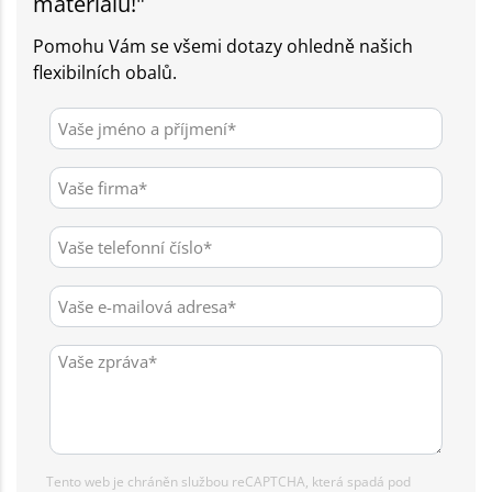
materiálu!"
Pomohu Vám se všemi dotazy ohledně našich
flexibilních obalů.
Tento web je chráněn službou reCAPTCHA, která spadá pod