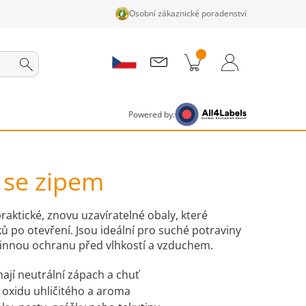
Osobní zákaznické poradenství
ky v košíku
Nákupní Košík
Přihlášení / Registrace
Powered by:
y se zipem
praktické, znovu uzavíratelné obaly, které
ů po otevření. Jsou ideální pro suché potraviny
činnou ochranu před vlhkostí a vzduchem.
ají neutrální zápach a chuť
, oxidu uhličitého a aroma