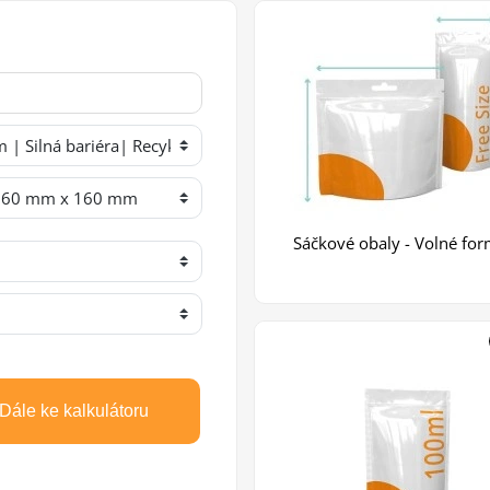
Sáčkové obaly - Volné for
Dále ke kalkulátoru