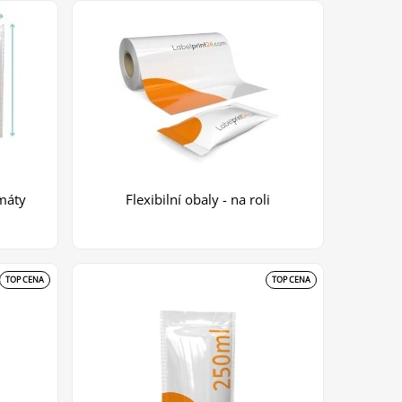
máty
Flexibilní obaly - na roli
TOP CENA
TOP CENA