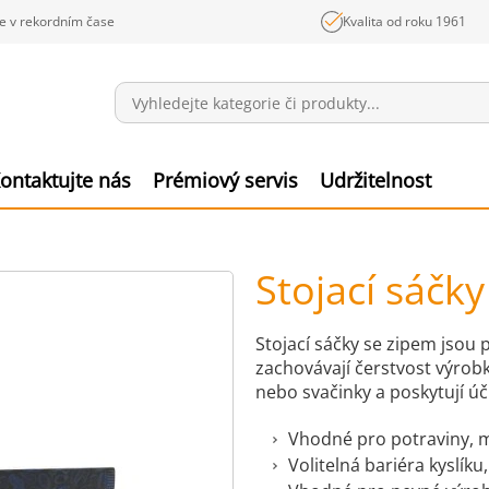
e v rekordním čase
Kvalita od roku 1961
Sdělení
Polož
ontaktujte nás
Prémiový servis
Udržitelnost
Stojací sáčk
Stojací sáčky se zipem jsou 
zachovávají čerstvost výrobk
nebo svačinky a poskytují ú
Vhodné pro potraviny, m
Volitelná bariéra kyslíku