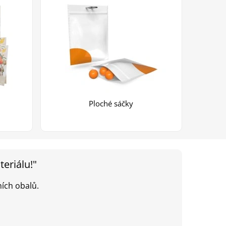
Ploché sáčky
eriálu!"
ích obalů.