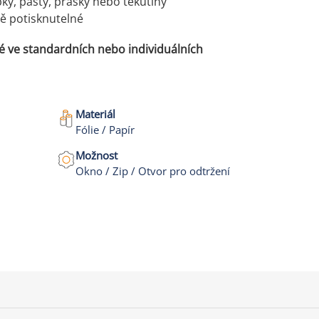
y, pasty, prášky nebo tekutiny
ně potisknutelné
 ve standardních nebo individuálních
Materiál
Fólie / Papír
Možnost
Okno / Zip / Otvor pro odtržení