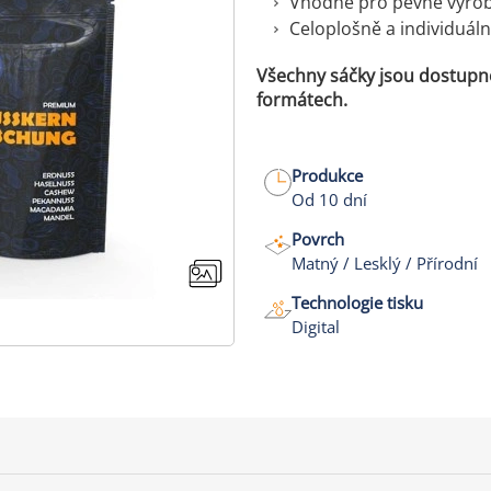
Vhodné pro pevné výrobk
Celoplošně a individuál
Všechny sáčky jsou dostupné
formátech.
Produkce
Od 10 dní
Povrch
Matný / Lesklý / Přírodní
Technologie tisku
Digital