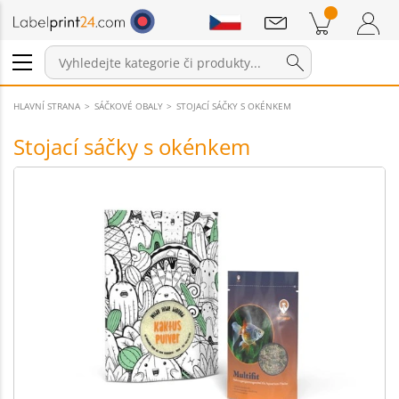
Sdělení
Položky v košíku
Nákupní Košík
Přihlášení / Registrace
HLAVNÍ STRANA
SÁČKOVÉ OBALY
STOJACÍ SÁČKY S OKÉNKEM
Stojací sáčky s okénkem