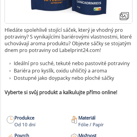
Hledáte spolehlivě stojící sáček, který je vhodný pro
potraviny? S vynikajícími bariérovými vlastnostmi, které
uchovávají aroma produktu? Objevte sáčky se stojatým
dnem pro potraviny od Labelprint24.com!
Ideální pro suché, tekuté nebo pastovité potraviny
Bariéra pro kyslík, oxidu uhličitý a aroma
Dostupné jako doypacky nebo ploché sáčky
Vyberte si svůj produkt a kalkulujte přímo online!
Produkce
Materiál
+6
Od 10 dní
Fólie / Papír
Více fotek
Povrch
Možnost