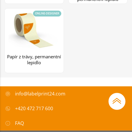
ONLINE-DESIGNER
Papír z trávy, permanentní
lepidlo
info@labelprint24.com
+420 472 717 600
FAQ