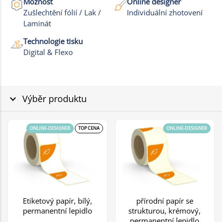
Možnost
Online designer
Zušlechtění fólií / Lak /
Individuální zhotovení
Laminát
Technologie tisku
Digital & Flexo
Výběr produktu
ONLINE-DESIGNER
TOP CENA
ONLINE-DESIGNER
Etiketový papír, bílý,
přírodní papír se
permanentní lepidlo
strukturou, krémový,
permanentní lepidlo