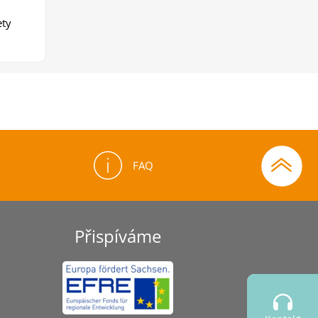
ety
FAQ
Přispíváme