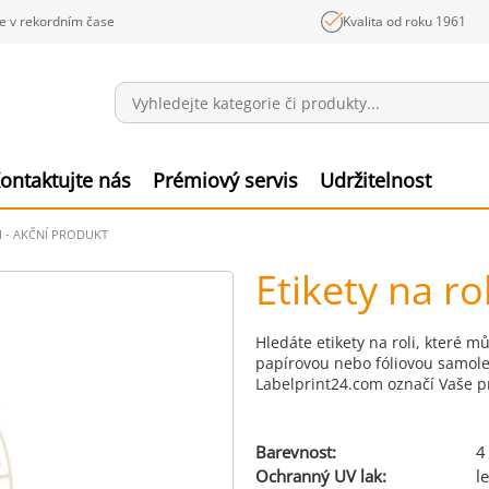
e v rekordním čase
Kvalita od roku 1961
Sdělení
Polož
ontaktujte nás
Prémiový servis
Udržitelnost
I - AKČNÍ PRODUKT
Etikety na ro
Hledáte etikety na roli, které 
papírovou nebo fóliovou samolep
Labelprint24.com označí Vaše p
Barevnost:
4
Ochranný UV lak:
l