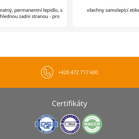
matný, permanentní lepidlo, s
všechny samolepící etik
hlednou zadní stranou - pro
+420 472 717 600
Certifikáty