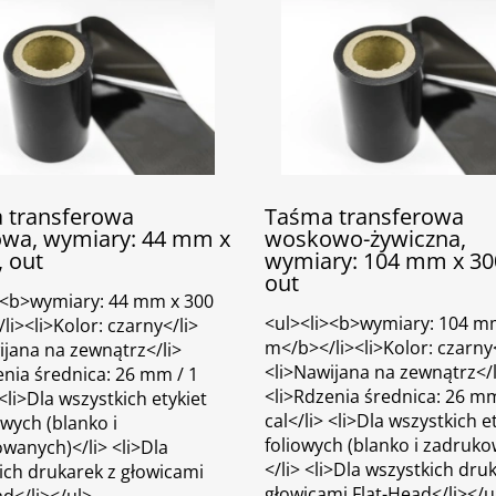
 transferowa
Taśma transferowa
wa, wymiary: 44 mm x
woskowo-żywiczna,
 out
wymiary: 104 mm x 30
out
><b>wymiary: 44 mm x 300
<ul><li><b>wymiary: 104 m
i><li>Kolor: czarny</li>
m</b></li><li>Kolor: czarny<
ijana na zewnątrz</li>
<li>Nawijana na zewnątrz</l
enia średnica: 26 mm / 1
<li>Rdzenia średnica: 26 mm
 <li>Dla wszystkich etykiet
cal</li> <li>Dla wszystkich e
wych (blanko i
foliowych (blanko i zadruk
wanych)</li> <li>Dla
</li> <li>Dla wszystkich dru
ich drukarek z głowicami
głowicami Flat-Head</li></u