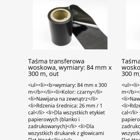
Taśma transferowa
Taśma
woskowa, wymiary: 84 mm x
wosko
300 m, out
300 m,
<ul><li><b>wymiary: 84 mm x 300
<ul><li
m</b></li><li>Kolor: czarny</li>
m</b></l
<li>Nawijana na zewnątrz</li>
<li>Naw
<li>Rdzenia średnica: 26 mm / 1
<li>Rdz
cal</li> <li>Dla wszystkich etykiet
cal</li>
papierowych (blanko i
papiero
zadrukowanych)</li> <li>Dla
zadruko
wszystkich drukarek z głowicami
wszystk