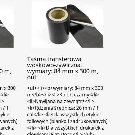
Taśma transferowa
woskowo-żywiczna,
0 m,
wymiary: 84 mm x 300 m,
out
m x 300
<ul><li><b>wymiary: 84 mm x 300
/li>
m</b></li><li>Kolor: czarny</li>
i>
<li>Nawijana na zewnątrz</li>
 / 1
<li>Rdzenia średnica: 26 mm / 1
tykiet
cal</li> <li>Dla wszystkich etykiet
owanych)
foliowych (blanko i zadrukowanych)
karek z
</li> <li>Dla wszystkich drukarek z
l>
głowicami Flat-Head</li></ul>