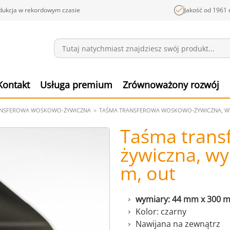
dukcja w rekordowym czasie
Jakość od 1961 
Wiadomości
Pozyc
Kontakt
Usługa premium
Zrównoważony rozwój
ANSFEROWA WOSKOWO-ŻYWICZNA
TAŚMA TRANSFEROWA WOSKOWO-ŻYWICZNA, WYM
Taśma trans
żywiczna, w
m, out
wymiary: 44 mm x 300 
Kolor: czarny
Nawijana na zewnątrz