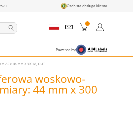
roku
Osobista obsługa klienta
ji w koszyku
Koszyk
Zaloguj się / Zarejestruj
Powered by:
IARY: 44 MM X 300 M, OUT
ferowa woskowo-
ymiary: 44 mm x 300
m