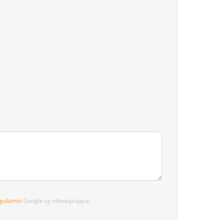
gulamin
Google są obowiązujące.