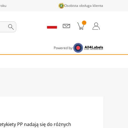
roku
Osobista obsługa klienta
ji w koszyku
Koszyk
Zaloguj się / Zarejestruj
Powered by:
tykiety PP nadają się do różnych