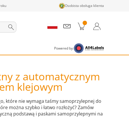
roku
Osobista obsługa klienta
ji w koszyku
Koszyk
Zaloguj się / Zarejestruj
Powered by:
tny z automatycznym
iem klejowym
o, które nie wymaga taśmy samoprzylepnej do
które można szybko i łatwo rozłożyć? Zamów
tyczną podstawą i paskami samoprzylepnymi na