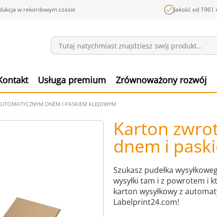
dukcja w rekordowym czasie
Jakość od 1961 
Wiadomości
Pozyc
Kontakt
Usługa premium
Zrównoważony rozwój
AUTOMATYCZNYM DNEM I PASKIEM KLEJOWYM
Karton zwro
dnem i pask
Szukasz pudełka wysyłkoweg
wysyłki tam i z powrotem i 
karton wysyłkowy z automa
Labelprint24.com!