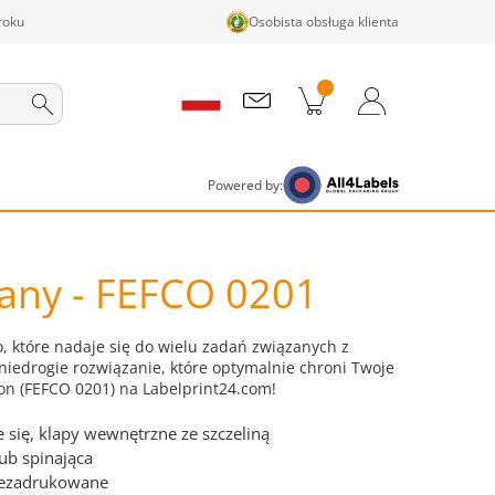
roku
Osobista obsługa klienta
ji w koszyku
Koszyk
Zaloguj się / Zarejestruj
Powered by:
dany - FEFCO 0201
 które nadaje się do wielu zadań związanych z
niedrogie rozwiązanie, które optymalnie chroni Twoje
on (FEFCO 0201) na Labelprint24.com!
 się, klapy wewnętrzne ze szczeliną
ub spinająca
iezadrukowane