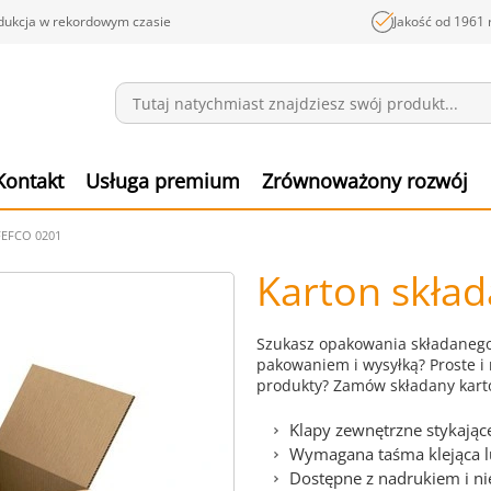
dukcja w rekordowym czasie
Jakość od 1961 
Wiadomości
Pozyc
Kontakt
Usługa premium
Zrównoważony rozwój
FEFCO 0201
Karton skła
Szukasz opakowania składanego,
pakowaniem i wysyłką? Proste i 
produkty? Zamów składany kart
Klapy zewnętrzne stykające
Wymagana taśma klejąca l
Dostępne z nadrukiem i n