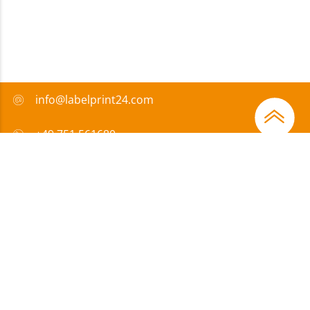
info@labelprint24.com
+49 751 561680
FAQ
Sposób płatności
Certyfikaty
Wsparcie