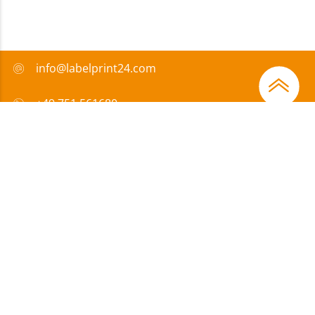
info@labelprint24.com
+49 751 561680
FAQ
Sposób płatności
Certyfikaty
Wsparcie