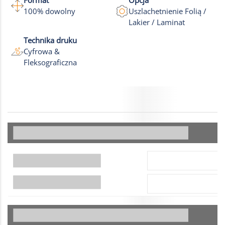
Format
Opcja
100% dowolny
Uszlachetnienie Folią /
Lakier / Laminat
Technika druku
Cyfrowa &
Fleksograficzna