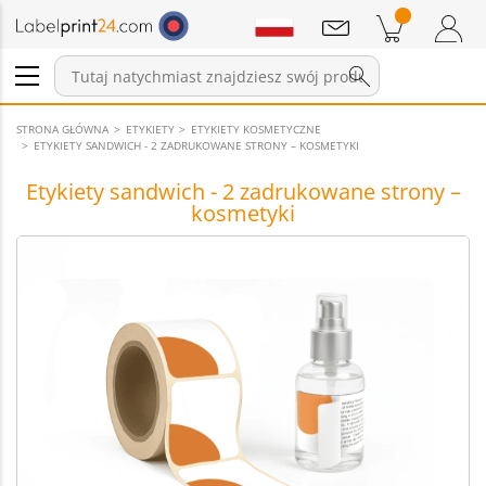
Wiadomości
Pozycji w koszyku
Koszyk
Zaloguj się / Zarejestruj
STRONA GŁÓWNA
ETYKIETY
ETYKIETY KOSMETYCZNE
ETYKIETY SANDWICH - 2 ZADRUKOWANE STRONY – KOSMETYKI
Etykiety sandwich - 2 zadrukowane strony –
kosmetyki