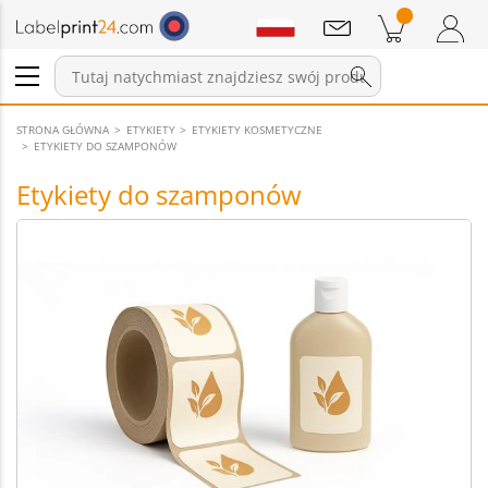
Wiadomości
Pozycji w koszyku
Koszyk
Zaloguj się / Zarejestruj
STRONA GŁÓWNA
ETYKIETY
ETYKIETY KOSMETYCZNE
ETYKIETY DO SZAMPONÓW
Etykiety do szamponów