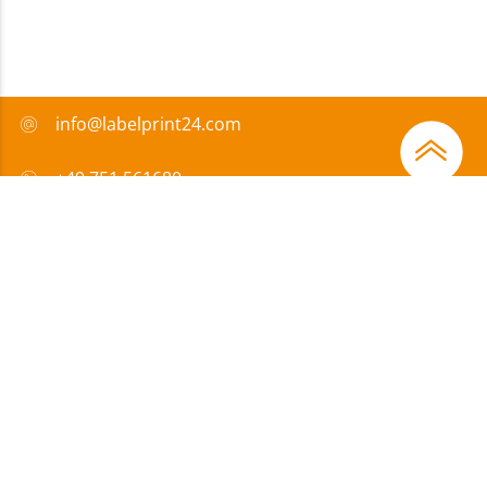
info@labelprint24.com
+49 751 561680
FAQ
Sposób płatności
Certyfikaty
Wsparcie