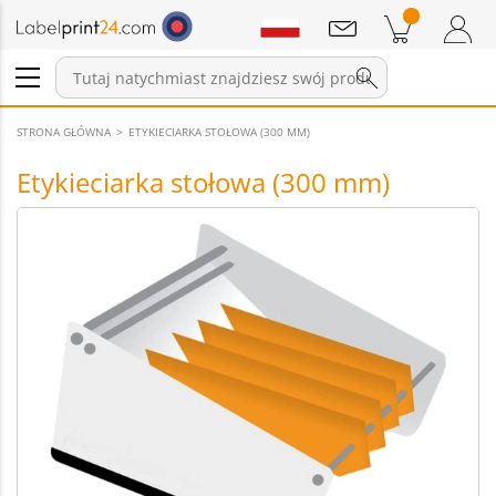
Wiadomości
Pozycji w koszyku
Koszyk
Zaloguj się / Zarejestruj
STRONA GŁÓWNA
ETYKIECIARKA STOŁOWA (300 MM)
Etykieciarka stołowa (300 mm)