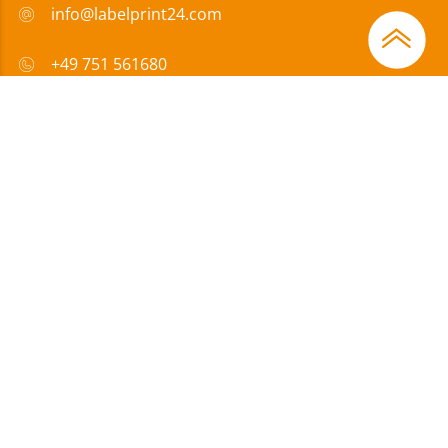
info@labelprint24.com
+49 751 561680
FAQ
Sposób płatności
Certyfikaty
Wsparcie
Impressum
|
Ochrona danych
|
OWD