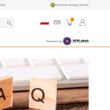
roku
Osobista obsługa klienta
ji w koszyku
Koszyk
Zaloguj się / Zarejestruj
Powered by: