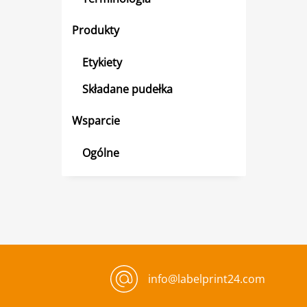
Produkty
Etykiety
Składane pudełka
Wsparcie
Ogólne
info@labelprint24.com