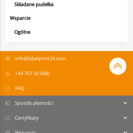
Składane pudełka
Wsparcie
Ogólne
info@labelprint24.com
+49 751 561680
FAQ
Sposób płatności
Certyfikaty
Wsparcie