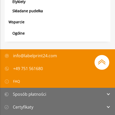
Etykiety
Składane pudełka
Wsparcie
Ogólne
info@labelprint24.com
+49 751 561680
FAQ
Sposób płatności
Certyfikaty