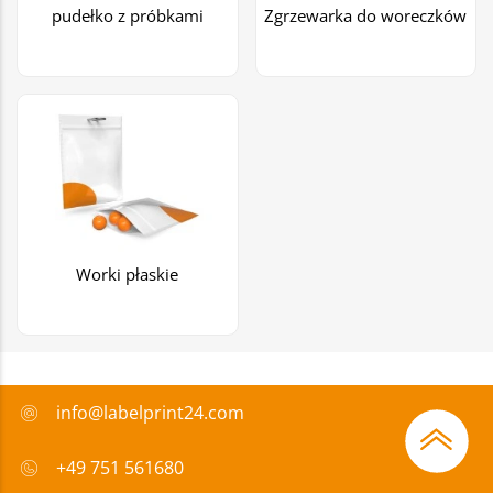
pudełko z próbkami
Zgrzewarka do woreczków
Worki płaskie
info@labelprint24.com
+49 751 561680