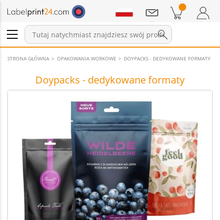
Wiadomości
Pozycji w koszyku
Koszyk
Zaloguj się / Zarejestruj
STRONA GŁÓWNA
OPAKOWANIA WORKOWE
DOYPACKS - DEDYKOWANE FORMATY
Doypacks - dedykowane formaty