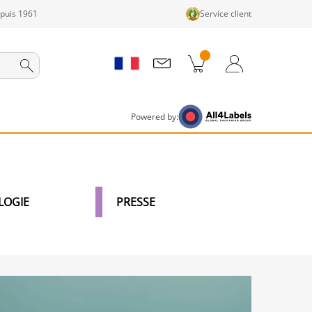
epuis 1961
Service client
its dans le panier
Panier
Connexion / Inscription
Powered by:
LOGIE
PRESSE