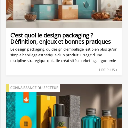
C’est quoi le design packaging ?
Définition, enjeux et bonnes pratiques
Le design packaging, ou design d’emballage, est bien plus qu’un
simple habillage esthétique d’un produit. Il s’agit d’une
discipline stratégique qui allie créativité, marketing, ergonomie
et responsabilité environnementale. Dans un marché saturé et
LIRE PLUS >
ultra-concurrentiel, le packaging est souvent le premier point
de contact entre une marque et son consommateur. Il joue un
rôle déterminant dans la perception du produit, l’acte d’achat
CONNAISSANCE DU SECTEUR
et la fidélisation.