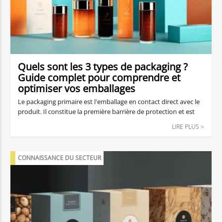
Quels sont les 3 types de packaging ?
Guide complet pour comprendre et
optimiser vos emballages
Le packaging primaire est l'emballage en contact direct avec le
produit. Il constitue la première barrière de protection et est
souvent conçu pour être attrayant afin de séduire le
LIRE PLUS >
consommateur. Il s'agit de la première chose que voit et
touche le client, ce qui en fait un vecteur puissant d'image de
marque. Le packaging primaire joue aussi un rôle de garant de
CONNAISSANCE DU SECTEUR
sécurité : il préserve le produit contre les contaminations, les
chocs et l'humidité, tout en respectant les normes sanitaires.