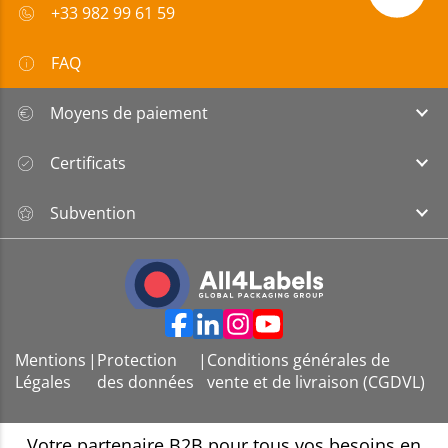
+33 982 99 61 59
FAQ
Moyens de paiement
Certificats
Subvention
Mentions
|
Protection
|
Conditions générales de
Légales
des données
vente et de livraison (CGDVL)
Votre partenaire B2B pour tous vos besoins en