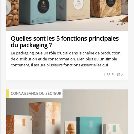
Quelles sont les 5 fonctions principales
du packaging ?
Le packaging joue un rôle crucial dans la chaîne de production,
de distribution et de consommation. Bien plus qu'un simple
contenant, il assure plusieurs fonctions essentielles qui
influencent à la fois la logistique, la perception du produit,
LIRE PLUS >
l’efficacité commerciale et l’expérience client. Dans un marché
de plus en plus concurrentiel et régi par des attentes
écologiques, esthétiques et réglementaires, comprendre les
CONNAISSANCE DU SECTEUR
fonctions du packaging est indispensable pour toute entreprise
soucieuse de sa performance. Voici les cinq fonctions
principales du packaging, détaillées et optimisées pour
répondre aux enjeux actuels.