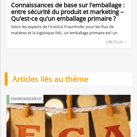
Connaissances de base sur l'emballage :
entre sécurité du produit et marketing –
Qu'est-ce qu'un emballage primaire ?
Selon les experts de l'Institut Fraunhofer pour les flux de
matières et la logistique IML, un emballage primaire est"un
emballage que le consommateur considère comme une unité
LIRE PLUS >
de vente". Il s'agit donc d'un emballage de vente : les
consommateurs peuvent l'utiliser pour transporter les
produits achetés en toute sécurité jusqu'à leur domicile ou
pour stocker la marchandise de manière appropriée.
Articles liés au thème
ENVIRONNEMENT