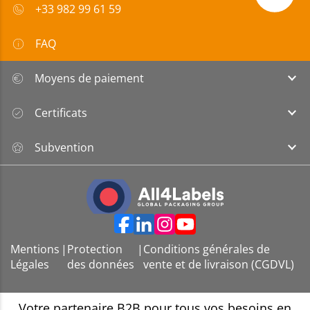
+33 982 99 61 59
FAQ
Moyens de paiement
Certificats
Subvention
Mentions
|
Protection
|
Conditions générales de
Légales
des données
vente et de livraison (CGDVL)
Votre partenaire B2B pour tous vos besoins en