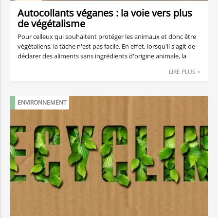
Autocollants véganes : la voie vers plus
de végétalisme
Pour celleux qui souhaitent protéger les animaux et donc être
végétaliens, la tâche n'est pas facile. En effet, lorsqu'il s'agit de
déclarer des aliments sans ingrédients d'origine animale, la
transparence est encore de mise. Mais cela ne s'applique pas
LIRE PLUS >
nécessairement à leur emballage. Vous découvrirez dans cet
article pourquoi de nombreuses étiquettes ne sont pas
végétaliennes et comment reconnaître les autocollants
ENVIRONNEMENT
végétaliens.