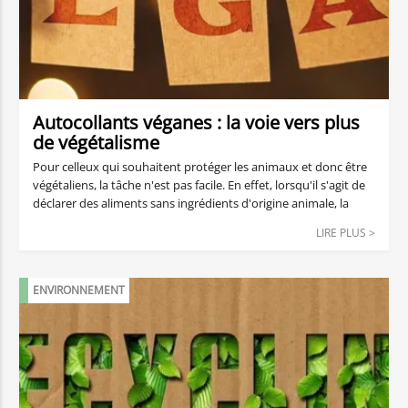
Autocollants véganes : la voie vers plus
de végétalisme
Pour celleux qui souhaitent protéger les animaux et donc être
végétaliens, la tâche n'est pas facile. En effet, lorsqu'il s'agit de
déclarer des aliments sans ingrédients d'origine animale, la
transparence est encore de mise. Mais cela ne s'applique pas
LIRE PLUS >
nécessairement à leur emballage. Vous découvrirez dans cet
article pourquoi de nombreuses étiquettes ne sont pas
végétaliennes et comment reconnaître les autocollants
ENVIRONNEMENT
végétaliens.