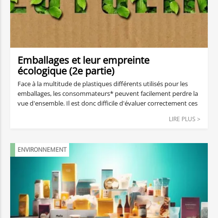
Emballages et leur empreinte
écologique (2e partie)
Face à la multitude de plastiques différents utilisés pour les
emballages, les consommateurs* peuvent facilement perdre la
vue d'ensemble. Il est donc difficile d'évaluer correctement ces
matériaux en termes d'écobilan. Dans quelle mesure les
LIRE PLUS >
emballages plastiques sont-ils nocifs ou compatibles avec
l'environnement ? Nous nous penchons sur les performances
des principaux représentants des matières plastiques en
ENVIRONNEMENT
matière d'"empreinte écologique".