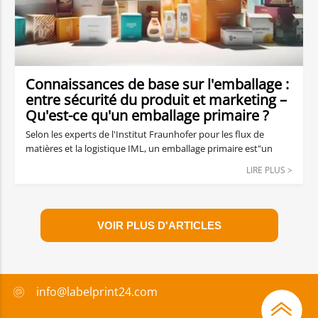
Connaissances de base sur l'emballage :
entre sécurité du produit et marketing –
Qu'est-ce qu'un emballage primaire ?
Selon les experts de l'Institut Fraunhofer pour les flux de
matières et la logistique IML, un emballage primaire est"un
emballage que le consommateur considère comme une unité
LIRE PLUS >
de vente". Il s'agit donc d'un emballage de vente : les
consommateurs peuvent l'utiliser pour transporter les
produits achetés en toute sécurité jusqu'à leur domicile ou
pour stocker la marchandise de manière appropriée.
VOIR PLUS D'ARTICLES
info@labelprint24.com