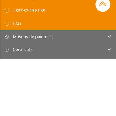
+33 982 99 61 59
FAQ
Moyens de paiement
Certificats
Subvention
Mentions
|
Protection
|
Conditions générales de
Légales
des données
vente et de livraison (CGDVL)