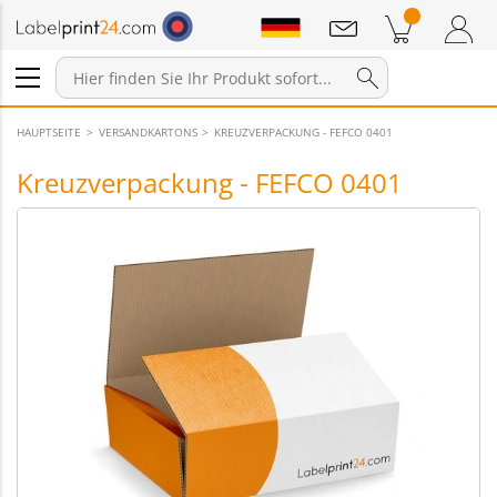
Mitteilungen
Warenkorb
Zum Warenkorb
Anmelden / Registrieren
HAUPTSEITE
VERSANDKARTONS
KREUZVERPACKUNG - FEFCO 0401
Kreuzverpackung - FEFCO 0401