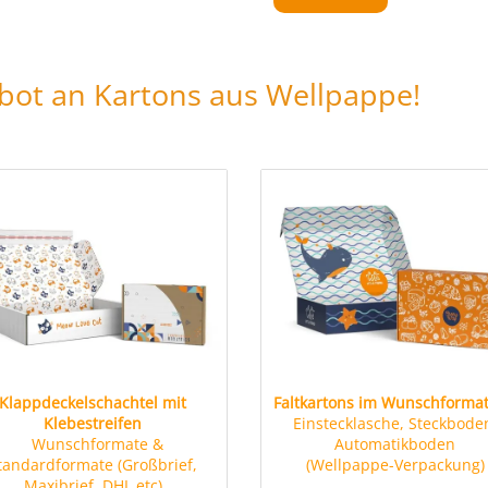
bot an Kartons aus Wellpappe!
Klappdeckelschachtel mit
Faltkartons im Wunschforma
Klebestreifen
Einstecklasche, Steckbode
Wunschformate &
Automatikboden
tandardformate (Großbrief,
(Wellpappe-Verpackung)
Maxibrief, DHL etc)