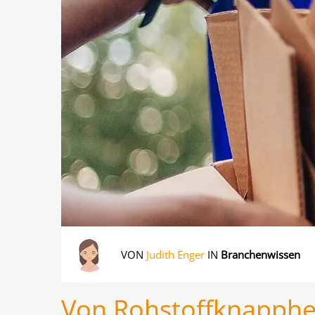
VON
Judith Enger
IN
Branchenwissen
Von Rohstoffknapphei