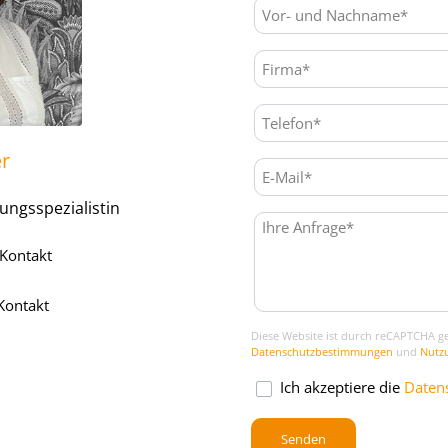
er
ngsspezialistin
-Kontakt
Kontakt
Diese Website ist durch reCAPTCHA ge
Datenschutzbestimmungen
und
Nutz
Ich akzeptiere die
Datens