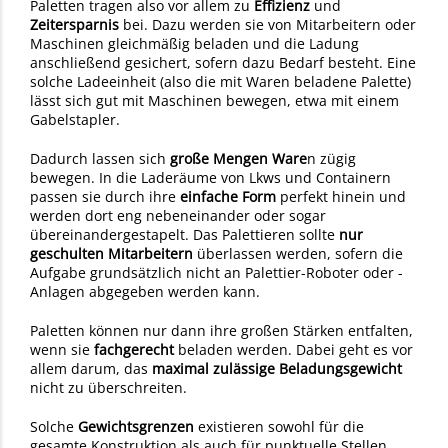
Paletten tragen also vor allem zu
Effizienz
und
Zeitersparnis
bei. Dazu werden sie von Mitarbeitern oder
Maschinen gleichmäßig beladen und die Ladung
anschließend gesichert, sofern dazu Bedarf besteht. Eine
solche Ladeeinheit (also die mit Waren beladene Palette)
lässt sich gut mit Maschinen bewegen, etwa mit einem
Gabelstapler.
Dadurch lassen sich
große Mengen Ware
n zügig
bewegen. In die Laderäume von Lkws und Containern
passen sie durch ihre
einfache Form
perfekt hinein und
werden dort eng nebeneinander oder sogar
übereinandergestapelt. Das Palettieren sollte
nur
geschulten Mitarbeitern
überlassen werden, sofern die
Aufgabe grundsätzlich nicht an Palettier-Roboter oder -
Anlagen abgegeben werden kann.
Paletten können nur dann ihre großen Stärken entfalten,
wenn sie
fachgerecht
beladen werden. Dabei geht es vor
allem darum, das
maximal zulässige Beladungsgewicht
nicht zu überschreiten.
Solche
Gewichtsgrenzen
existieren sowohl für die
gesamte Konstruktion als auch für punktuelle Stellen.