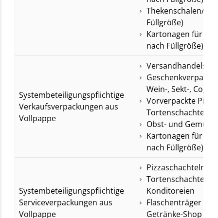
Thekenschalen/Tray
Füllgröße)
Kartonagen für Bür
nach Füllgröße)
Versandhandelsve
Geschenkverpacku
Wein-, Sekt-, Cogna
Systembeteiligungspflichtige
Vorverpackte Pizza
Verkaufsverpackungen aus
Tortenschachteln
Vollpappe
Obst- und Gemüse-
Kartonagen für Bür
nach Füllgröße)
Pizzaschachteln in 
Tortenschachteln i
Systembeteiligungspflichtige
Konditoreien
Serviceverpackungen aus
Flaschenträger bef
Vollpappe
Getränke-Shop (z.B.