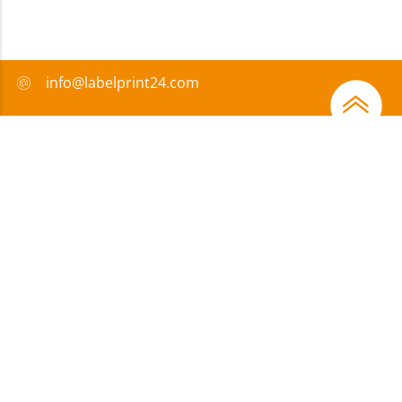
info@labelprint24.com
+49 751 561680
FAQ
Zahlungsmethode
Zertifikate
Förderungen