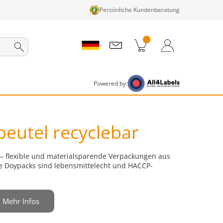
Persönliche Kundenberatung
nkorb
Zum Warenkorb
Anmelden / Registrieren
Powered by:
eutel recyclebar
– flexible und materialsparende Verpackungen aus
e Doypacks sind lebensmittelecht und HACCP-
Mehr Infos