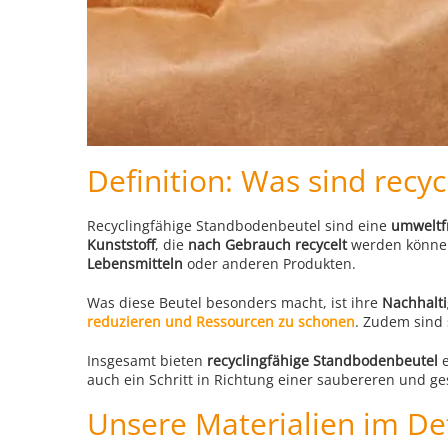
Definition: Was sind recy
Recyclingfähige Standbodenbeutel sind eine
umweltf
Kunststoff
, die
nach Gebrauch recycelt
werden können
Lebensmitteln
oder anderen Produkten.
Was diese Beutel besonders macht, ist ihre
Nachhalti
reduzieren und Ressourcen zu schonen
. Zudem sind 
Insgesamt bieten
recyclingfähige Standbodenbeutel
e
auch ein Schritt in Richtung einer saubereren und
Unsere Materialien im De