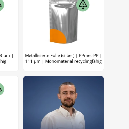
23 µm |
Metallisierte Folie (silber) | PPmet-PP |
ähig
111 μm | Monomaterial recyclingfähig