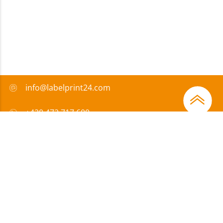
info@labelprint24.com
+420 472 717 600
FAQ
Způsob platby
Certifikáty
Přispíváme