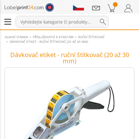
Sdělení
Položky v košíku
Nákupní Košík
Přihlášení / Registrace
HLAVNÍ STRANA
PŘÍSLUŠENSTVÍ K ETIKETÁM
RUČNÍ ŠTÍTKOVAČ
DÁVKOVAČ ETIKET - RUČNÍ ŠTÍTKOVAČ (20 AŽ 30 MM)
Dávkovač etiket - ruční štítkovač (20 až 30
mm)