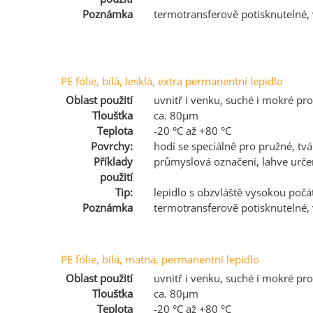
Poznámka
termotransferově potisknutelné
PE fólie, bílá, lesklá, extra permanentní lepidlo
Oblast použití
uvnitř i venku, suché i mokré pro
Tloušťka
ca. 80µm
Teplota
-20 °C až +80 °C
Povrchy:
hodí se speciálně pro pružné, 
Příklady
průmyslová označení, lahve určen
použití
Tip:
lepidlo s obzvláště vysokou počá
Poznámka
termotransferově potisknutelné
PE fólie, bílá, matná, permanentní lepidlo
Oblast použití
uvnitř i venku, suché i mokré pro
Tloušťka
ca. 80µm
Teplota
-20 °C až +80 °C