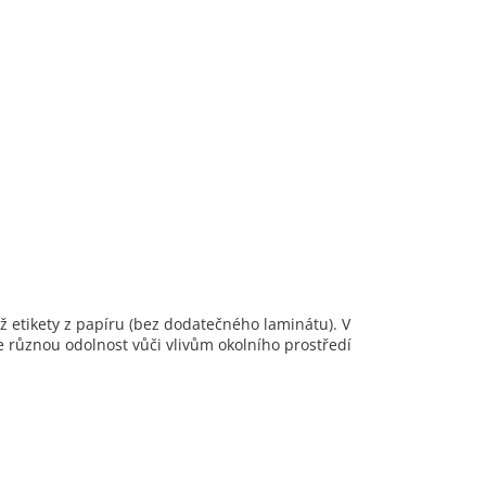
ež etikety z papíru (bez dodatečného laminátu). V
le různou odolnost vůči vlivům okolního prostředí