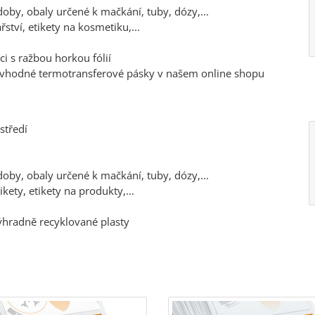
oby, obaly určené k mačkání, tuby, dózy,...
řství, etikety na kosmetiku,...
i s ražbou horkou fólií
, vhodné termotransferové pásky v našem online shopu
středí
oby, obaly určené k mačkání, tuby, dózy,...
kety, etikety na produkty,...
výhradně recyklované plasty