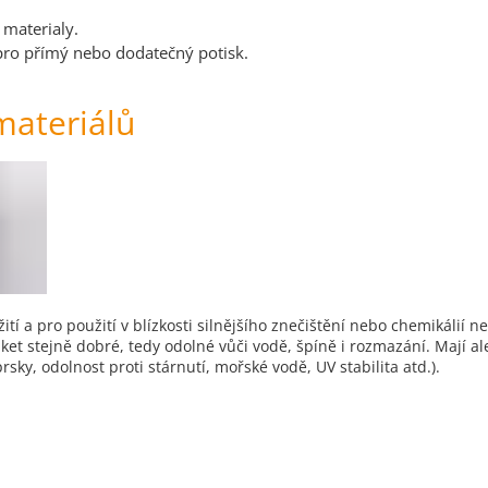
 materialy.
ro přímý nebo dodatečný potisk.
materiálů
tí a pro použití v blízkosti silnějšího znečištění nebo chemikálií n
tiket stejně dobré, tedy odolné vůči vodě, špíně i rozmazání. Mají a
rsky, odolnost proti stárnutí, mořské vodě, UV stabilita atd.).