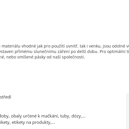
 materiálu vhodné jak pro použití uvnitř, tak i venku, jsou odolné v
vystaven přímému slunečnímu záření po delší dobu. Pro optimální 
né, nebo smíšené pásky od naší společnosti.
středí
oby, obaly určené k mačkání, tuby, dózy,...
kety, etikety na produkty,...