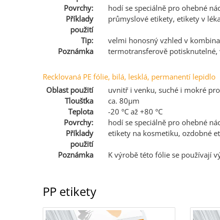
Povrchy:
hodí se speciálně pro ohebné nád
Příklady
průmyslové etikety, etikety v léka
použití
Tip:
velmi honosný vzhled v kombinac
Poznámka
termotransferově potisknutelné
Recklovaná PE fólie, bilá, lesklá, permanentí lepidlo
Oblast použití
uvnitř i venku, suché i mokré pro
Tloušťka
ca. 80µm
Teplota
-20 °C až +80 °C
Povrchy:
hodí se speciálně pro ohebné nád
Příklady
etikety na kosmetiku, ozdobné eti
použití
Poznámka
K výrobě této fólie se používají 
PP etikety