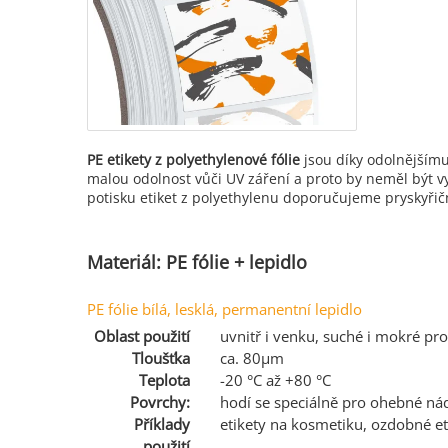
PE etikety z polyethylenové fólie
jsou díky odolnějšímu
malou odolnost vůči UV záření a proto by neměl být 
potisku etiket z polyethylenu doporučujeme pryskyřič
Materiál: PE fólie + lepidlo
PE fólie bílá, lesklá, permanentní lepidlo
Oblast použití
uvnitř i venku, suché i mokré pro
Tloušťka
ca. 80µm
Teplota
-20 °C až +80 °C
Povrchy:
hodí se speciálně pro ohebné nád
Příklady
etikety na kosmetiku, ozdobné eti
použití