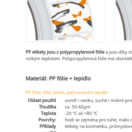
PP etikety jsou z polypropylenové fólie
a jsou díky 
nízkým teplotám. Polypropylenová fólie má obzvlášt
Materiál: PP fólie + lepidlo
PP fólie, bílá, lesklá, permanentní lepidlo
Oblast použití
uvnitř i venku, suché i mokré pro
Tloušťka
ca. 50-60µm
Teplota
-20 °C až +80 °C
Povrchy:
hodí se zejména pro tuhé, málo
Příklady
etikety na kosmetiku, průmyslové 