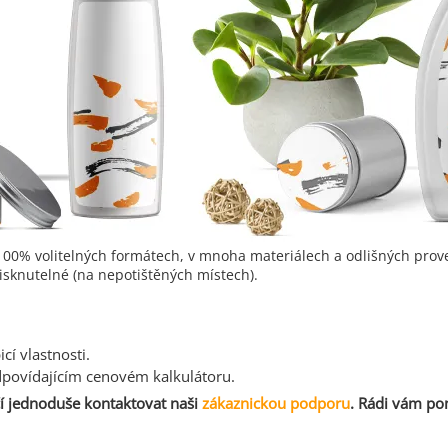
ve 100% volitelných formátech, v mnoha materiálech a odlišných prov
isknutelné (na nepotištěných místech).
cí vlastnosti.
odpovídajícím cenovém kalkulátoru.
í jednoduše kontaktovat naši
zákaznickou podporu
. Rádi vám p