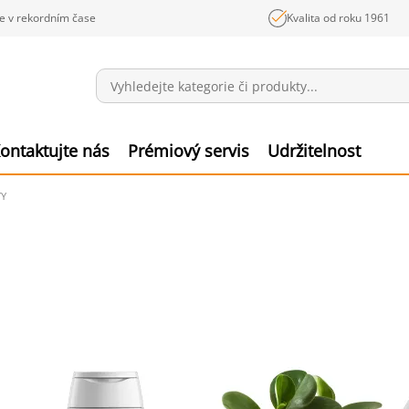
e v rekordním čase
Kvalita od roku 1961
Sdělení
Polož
ontaktujte nás
Prémiový servis
Udržitelnost
TY