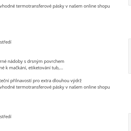
, vhodné termotransferové pásky v našem online shopu
středí
tvárné nádoby s drsným povrchem
é k mačkání, etiketování tub,...
teční přilnavostí pro extra dlouhou výdrž
, vhodné termotransferové pásky v našem online shopu
středí