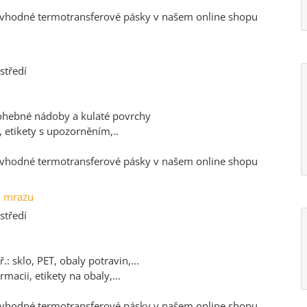
, vhodné termotransferové pásky v našem online shopu
středí
 ohebné nádoby a kulaté povrchy
, etikety s upozorněním,..
, vhodné termotransferové pásky v našem online shopu
do mrazu
středí
 sklo, PET, obaly potravin,...
rmacii, etikety na obaly,...
, vhodné termotransferové pásky v našem online shopu