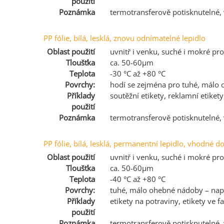
použití
Poznámka
termotransferově potisknutelné
PP fólie, bílá, lesklá, znovu odnímatelné lepidlo
Oblast použití
uvnitř i venku, suché i mokré pro
Tloušťka
ca. 50-60µm
Teplota
-30 °C až +80 °C
Povrchy:
hodí se zejména pro tuhé, málo
Příklady
soutěžní etikety, reklamní etikety
použití
Poznámka
termotransferově potisknutelné
PP fólie, bílá, lesklá, permanentní lepidlo, vhodné 
Oblast použití
uvnitř i venku, suché i mokré pro
Tloušťka
ca. 50-60µm
Teplota
-40 °C až +80 °C
Povrchy:
tuhé, málo ohebné nádoby – např.:
Příklady
etikety na potraviny, etikety ve fa
použití
Poznámka
termotransferově potisknutelné