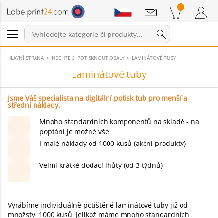
Sdělení
Položky v košíku
Nákupní Košík
Přihlášení / Registrace
HLAVNÍ STRANA
NECHTE SI POTISKNOUT OBALY
LAMINÁTOVÉ TUBY
Laminátové tuby
Jsme Váš specialista na digitální potisk tub pro menší a
střední náklady.
Mnoho standardních komponentů na skladě - na
poptání je možné vše
I malé náklady od 1000 kusů (akční produkty)
Velmi krátké dodací lhůty (od 3 týdnů)
Vyrábíme individuálně potištěné laminátové tuby již od
množství 1000 kusů. Jelikož máme mnoho standardních