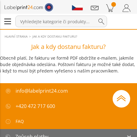
Sdělení
Položky v košíku
Nákupní Košík
Přihlášení / Registrace
HLAVNÍ STRANA
JAK A KDY DOSTANU FAKTURU?
Jak a kdy dostanu fakturu?
Obecně platí, že fakturu ve formě PDF obdržíte e-mailem, jakmile
bude objednávka odeslána. Poštovní fakturu je možné také dodat,
i když to musí být předem vyřešeno s naším pracovníkem.
info@labelprint24.com
+420 472 717 600
FAQ
Způsob platby