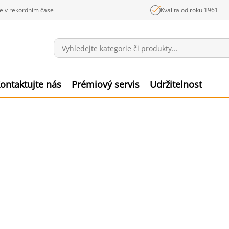
e v rekordním čase
Kvalita od roku 1961
Sdělení
Polož
ontaktujte nás
Prémiový servis
Udržitelnost