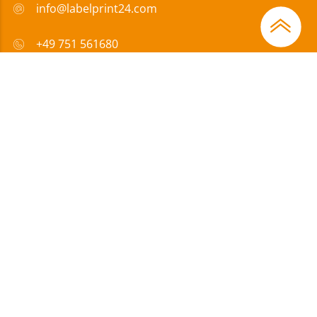
info@labelprint24.com
+49 751 561680
FAQ
Sposób płatności
Certyfikaty
Wsparcie
Impressum
|
Ochrona danych
|
OWD