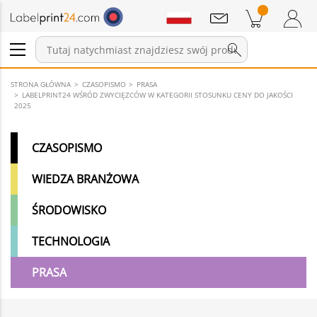
Wiadomości
Pozycji w koszyku
Koszyk
Zaloguj się / Zarejestruj
STRONA GŁÓWNA
CZASOPISMO
PRASA
LABELPRINT24 WŚRÓD ZWYCIĘZCÓW W KATEGORII STOSUNKU CENY DO JAKOŚCI
2025
CZASOPISMO
WIEDZA BRANŻOWA
ŚRODOWISKO
TECHNOLOGIA
PRASA