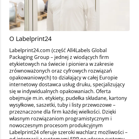
O Labelprint24
Labelprint24.com (część All4Labels Global
Packaging Group – jednej z wiodących firm
etykietowych na świecie i pioniera w zakresie
zrównoważonych oraz cyfrowych rozwiązań
opakowaniowych) to działający w całej Europie
internetowy dostawca usług druku, specjalizujący
się w indywidualnych opakowaniach. Oferta
obejmuje m.in. etykiety, pudełka składane, kartony
wysyłkowe, saszetki, tuby i listy przewozowe –
przeznaczone dla firm każdej wielkości. Dzięki
własnym rozwiązaniom programistycznym i
nowoczesnym procesom produkcyjnym
Labelprint24 oferuje szeroki wachlarz możliwości –
od integracji z systemami ERP po własne systemy