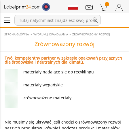
Wiadomości
Pozycji w koszyku
Koszyk
Zaloguj się / Zarejestruj
STRONA GŁÓWNA
WYDRUKUJ OPAKOWANIA
ZRÓWNOWAŻONY ROZWÓJ
Zrównoważony rozwój
Twój kompetentny partner w zakresie opakowań przyjaznych
dla środowiska i neutralnych dla klimatu.
materiały nadające się do recyklingu
materiały wegańskie
zrównoważone materiały
Nie musimy się ukrywać jeśli chodzi o zrównoważony rozwój
naszych produktów. Również podczas produkcji materiałów