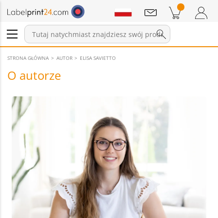
Wiadomości
Pozycji w koszyku
Koszyk
Zaloguj się / Zarejestruj
STRONA GŁÓWNA
AUTOR
ELISA SAVIETTO
O autorze