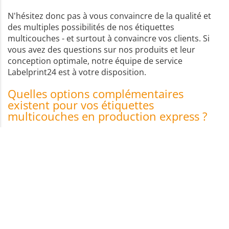
N'hésitez donc pas à vous convaincre de la qualité et
des multiples possibilités de nos étiquettes
multicouches - et surtout à convaincre vos clients. Si
vous avez des questions sur nos produits et leur
conception optimale, notre équipe de service
Labelprint24 est à votre disposition.
Quelles options complémentaires
existent pour vos étiquettes
multicouches en production express ?
Si vous recherchez des compléments pertinents aux étiquettes
multicouches en production express, les pages suivantes vous aident
à choisir des solutions proches selon l’usage et le type d’étiquetage.
Vous y trouverez des variantes adaptées à l’identification produit et à
la présentation des informations sur l’emballage
Étiquettes de produits